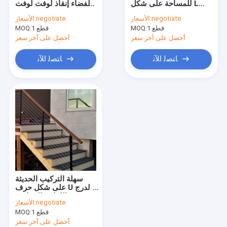
للمساحة على شكل L
الفضاء إنقاذ لوفت لوفت
بيت الحاويات الجاهزة
سلالم عائمة حديثة من
سلم حلزوني فيلا مخصص
negotiate
الأسعار:
negotiate
الأسعار:
الخشب الصلب للمنزل
سلالم حديدية لولبية
1 قطع
MOQ:
1 قطع
ورشة الهياكل الفولاذية
MOQ:
أحصل على آخر سعر
أحصل على آخر سعر
أثاث حديث بسيط
ﺎﺘﺼﻟ ﺍﻶﻧ
ﺎﺘﺼﻟ ﺍﻶﻧ
خزائن الحمام المخصصة
أرضيات من الخشب الحبيبي
مكتب تقسيم الجدار
باب جراج آلي
باب خشبي MDF
سهلة التركيب الحديثة
أثاث الفندق الراقي
على شكل حرف U الدرج
اللولبي الزجاجي
negotiate
الأسعار:
الدرابزين السلالم
الحائط الساتر الألومنيوم
1 قطع
MOQ:
أحصل على آخر سعر