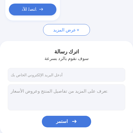
حوض استحمام قائم بذاته
ﺎﺘﺼﻟ ﺍﻶﻧ
باب حديد مشغول
فيلا فولاذية خفيفة
عرض المزيد
فيلا فولاذية خفيفة
اترك رسالة
سوف نقوم بالرد بسرعة
استمر