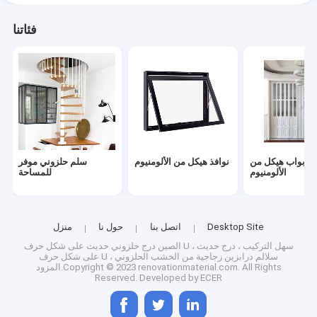
فئاتنا
أبواب هيكل من
نوافذ هيكل من الألومنيوم
سلم حلزوني موفر
الألومنيوم
للمساحة
Desktop Site
اتصل بنا
حول نا
منزل
الصين درج حلزوني حديث على شكل حرف U ، سهل التركيب ، درج حديث
على شكل حرف U ، سلالم درابزين زجاجية من الخشب الحلزوني
المزود.Copyright © 2023 renovationmaterial.com. All Rights
Reserved. Developed by
ECER