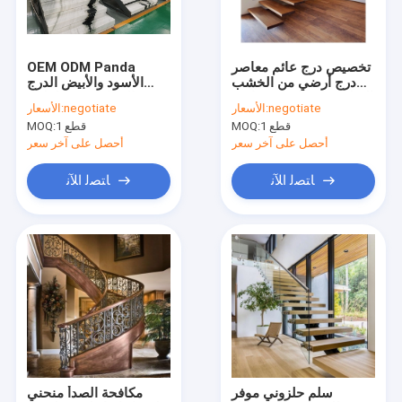
عرض الواقع الافتراضي
حول بنا
تخصيص درج عائم معاصر
OEM ODM Panda
درج أرضي من الخشب
الأسود والأبيض الدرج
اتصل بنا
الصلب مع درابزين زجاجي
الرخامي درج لولبي
negotiate
الأسعار:
negotiate
الأسعار:
الحجر الطبيعي
1 قطع
MOQ:
1 قطع
MOQ:
أحصل على آخر سعر
أحصل على آخر سعر
سلم حلزوني موفر للمساحة
ﺎﺘﺼﻟ ﺍﻶﻧ
ﺎﺘﺼﻟ ﺍﻶﻧ
نوافذ هيكل من الألومنيوم
أبواب هيكل من الألومنيوم
خزانة ملابس مخصصة
درابزين الدرج الداخلي
خزائن المطبخ المعيارية
سلم حلزوني موفر
مكافحة الصدأ منحني