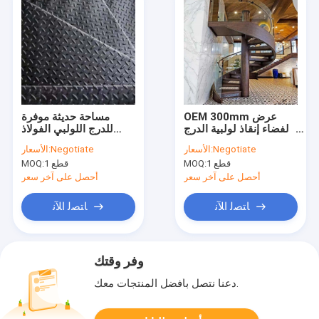
OEM 300mm عرض
مساحة حديثة موفرة
الفضاء إنقاذ لولبية الدرج
للدرج اللولبي الفولاذ
الداخلي الفولاذ المقاوم
المقاوم للصدأ درابزين
Negotiate
الأسعار:
Negotiate
الأسعار:
للصدأ زجاج الدرج
هيكل فولاذي
1 قطع
MOQ:
1 قطع
MOQ:
أحصل على آخر سعر
أحصل على آخر سعر
ﺎﺘﺼﻟ ﺍﻶﻧ
ﺎﺘﺼﻟ ﺍﻶﻧ
وفر وقتك
دعنا نتصل بأفضل المنتجات معك.