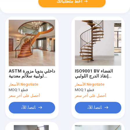
أعط متطلباتك
ISO9001 BV الفضاء
ASTM داخلي يدويا مزورة
إنقاذ الدرج اللولبي
لولبية سلالم معدنية
الخشب خطوة شرفة
فاخرة الحديثة الدرج
Negotiate
الأسعار:
Negotiate
الأسعار:
السلالم داخلي
المنحني
1 قطع
MOQ:
1 قطع
MOQ:
أحصل على آخر سعر
أحصل على آخر سعر
ﺎﺘﺼﻟ ﺍﻶﻧ
ﺎﺘﺼﻟ ﺍﻶﻧ