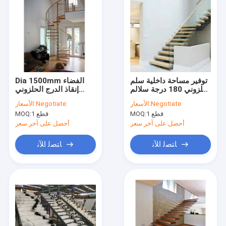
توفير مساحة داخلية سلم
Dia 1500mm الفضاء
حلزوني 180 درجة سلالم
إنقاذ الدرج الحلزوني
مدمجة ضيقة للطابق
بسيط زجاج الفولاذ
Negotiate
الأسعار:
Negotiate
الأسعار:
العلوي
المقاوم للصدأ السلالم
1 قطع
MOQ:
1 قطع
MOQ:
أحصل على آخر سعر
أحصل على آخر سعر
ﺎﺘﺼﻟ ﺍﻶﻧ
ﺎﺘﺼﻟ ﺍﻶﻧ
منزل
المنتجات
أشرطة فيديو