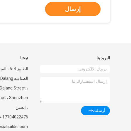
إرسال
البريد بنا
تبعتنا
الصناعية ng
Dalang Street ،
rict ، Shenzhen
، الصين
أرسلت
6-17704022476
siabuilder.com