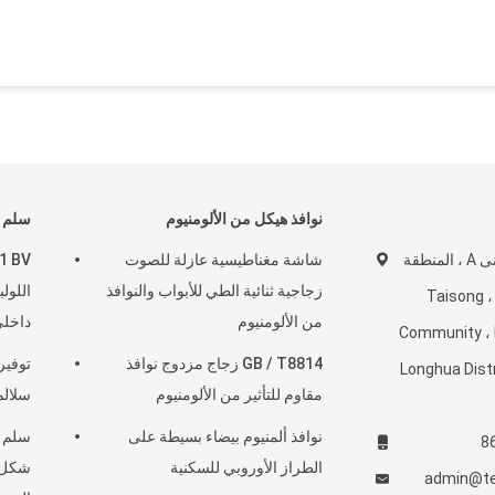
نوافذ هيكل من الألومنيوم
سلم ح
الطابق 4-5 ، المبنى A ، المنطقة
شاشة مغناطيسية عازلة للصوت
زجاجية ثنائية الطي للأبواب والنوافذ
اللول
Taisong ، Dala
من الألومنيوم
داخل
Community ، 
GB / T8814 زجاج مزدوج نوافذ
توفير
Longhua Dist
مقاوم للتأثير من الألومنيوم
سلالم
نوافذ ألمنيوم بيضاء بسيطة على
سلم ح
8
الطراز الأوروبي للسكنية
admin@te