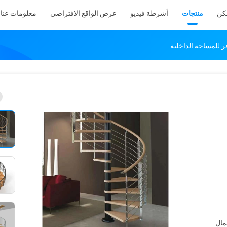
كن
منتجات
أشرطة فيديو
عرض الواقع الافتراضي
معلومات عنا
 للمساحة الداخلية
غليف القياسية EO وعمال