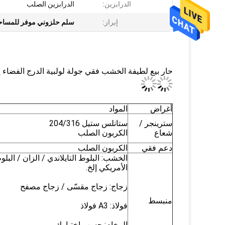
الدرابزين:
الدرابزين الصلب
إبراز:
سلم حلزوني موفر للمساحة
حار بيع لطيفة الخشب فقي جولة لولبية الدرج الفضاء إن
أغراض
المواد
سترينجر /
ستانلس ستيل 204/316
شعاع
الكربون الصلب
دعم فقي
الكربون الصلب
الخشب: البلوط التايلاندي / الزان / البلو
الأمريكي إلخ.
زجاج: زجاج مقسّى / زجاج مصفح
منبسط
فولاذ: A3 فولاذ
الرخام: حسب اختيارك