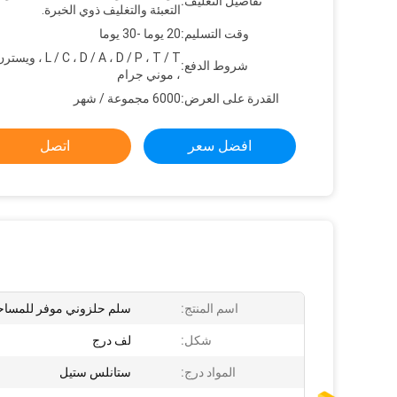
تفاصيل التغليف:
التعبئة والتغليف ذوي الخبرة.
وقت التسليم:
20 يوما -30 يوما
C ، D / A ، D / P ، T / T
شروط الدفع:
، موني جرام
القدرة على العرض:
6000 مجموعة / شهر
افضل سعر
اتصل
اسم المنتج:
سلم حلزوني موفر للمساح
شكل:
لف درج
المواد درج:
ستانلس ستيل