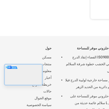
لزوني موفر للمساحة
حول
ISO9001 BV الفضاء إنقاذ الدرج
مسكن
بي الخشب خطوة شرفة السلالم
منتجات
ي
معلومات عنا
أخبار
 مساحة خارجية لولبية الدرج فيلا
خريطة الموقع
 دائرية من الحديد الزهر
حالات
لزوني موفر للمساحة على
موقع الجوال
شكل L سلالم عائمة حديثة من
سياسة الخصوصية