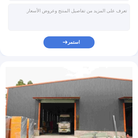
مكتب تقسيم الجدار
ملحومة على الساخن قسم H المدرفلة على الساخن الهيكل الصلب ورشة عمل بناء الإطار المعدني
مهجع الجاهزة حاوية منزل 4 غرف نوم من طابقين حاوية شحن منازل
باب جراج آلي
أثاث غرفة نوم الضيوف الفاخر يضع مجموعات سرير بحجم كينغ في الفندق
OEM ODM 1700mm قائما بذاته بانيو أبيض مستقل حوض
باب خشبي MDF
مكتب STC 45db نظام الجدار الزجاجي العازل للصوت مع الأبواب
استمر
أثاث الفندق الراقي
النوافذ ذات الإطار الخشبي على الطراز الفرنسي
60 * 45 * 45 سم الخشب الرقائقي فندق الحمام الغرور مجلس الوزراء مع عجلات
الحائط الساتر الألومنيوم
خزانات الحمام المضاءة LED المخصصة 16 مم الغرور مجلس الجسيمات
حوض استحمام قائم بذاته
طلاء مسحوق نوافذ الألمنيوم المكسور حرارياً للشرفة
خزائن الحمام المخصصة رمادي دافئ LED ضوء مرآة 40 بوصة حمام الغرور
باب حديد مشغول
فيلا فولاذية خفيفة
حمام السباحة
أدوات صحية