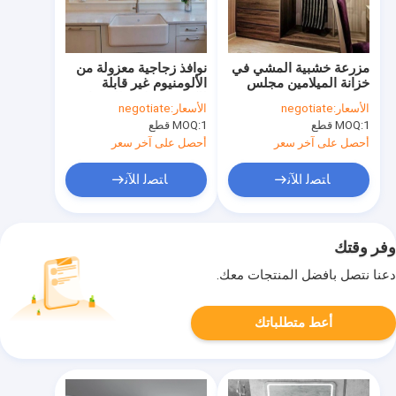
مزرعة خشبية المشي في
نوافذ زجاجية معزولة من
خزانة الميلامين مجلس
الألومنيوم غير قابلة
خزانة OEM
للكسر للسلامة للجدران
الأسعار:
negotiate
الأسعار:
negotiate
1 قطع
MOQ:
1 قطع
MOQ:
أحصل على آخر سعر
أحصل على آخر سعر
ﺎﺘﺼﻟ ﺍﻶﻧ
ﺎﺘﺼﻟ ﺍﻶﻧ
وفر وقتك
دعنا نتصل بأفضل المنتجات معك.
أعط متطلباتك