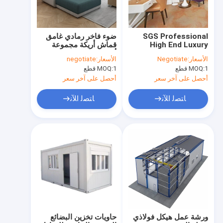
SGS Professional
ضوء فاخر رمادي غامق
High End Luxury
قماش أريكة مجموعة
Hotel Bedding Sets
أثاث بسيط حديث
الأسعار:
Negotiate
الأسعار:
negotiate
Anti Corrsion
1 قطع
MOQ:
1 قطع
MOQ:
أحصل على آخر سعر
أحصل على آخر سعر
ﺎﺘﺼﻟ ﺍﻶﻧ
ﺎﺘﺼﻟ ﺍﻶﻧ
مسكن
منتجات
أشرطة فيديو
ورشة عمل هيكل فولاذي
حاويات تخزين البضائع