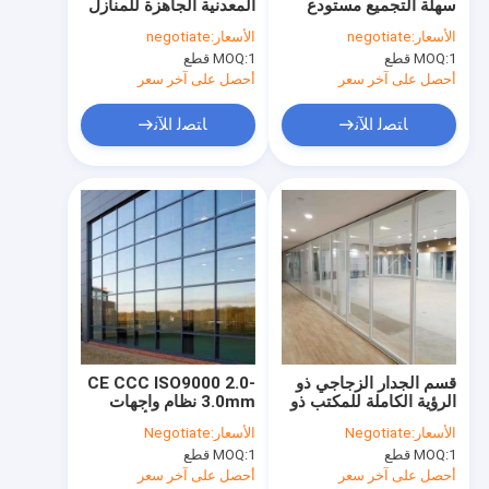
سهلة التجميع مستودع
المعدنية الجاهزة للمنازل
عرض الواقع الافتراضي
معدني جاهز مقاوم للرياح
الصغيرة الجاهزة لمواقع
الأسعار:
negotiate
الأسعار:
negotiate
البناء
1 قطع
MOQ:
1 قطع
MOQ:
معلومات عنا
أحصل على آخر سعر
أحصل على آخر سعر
جولة في المعمل
ﺎﺘﺼﻟ ﺍﻶﻧ
ﺎﺘﺼﻟ ﺍﻶﻧ
مراقبة الجودة
اتصل بنا
أخبار
حالات
اطلب اقتباس
قسم الجدار الزجاجي ذو
CE CCC ISO9000 2.0-
الرؤية الكاملة للمكتب ذو
3.0mm نظام واجهات
الطبقة المزدوجة لتقسيم
الحائط الساتر الألومنيوم
الأسعار:
Negotiate
الأسعار:
Negotiate
الغرفة
سلم حلزوني موفر للمساحة
1 قطع
MOQ:
1 قطع
MOQ:
أحصل على آخر سعر
أحصل على آخر سعر