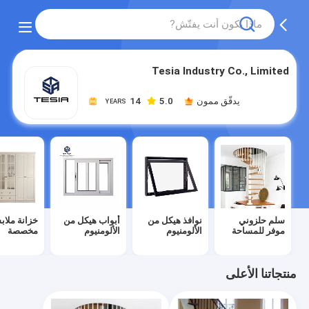
Tesia Industry Co., Limited
يدقّق ممون
5.0
14
YEARS
سلم حلزوني
نوافذ هيكل من
أبواب هيكل من
خزانة ملا
موفر للمساحة
الألومنيوم
الألومنيوم
مخصصة
منتجاتنا الأعلى