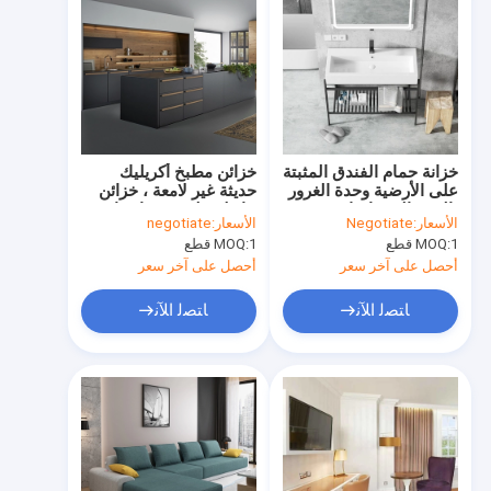
خزانة حمام الفندق المثبتة
خزائن مطبخ أكريليك
على الأرضية وحدة الغرور
حديثة غير لامعة ، خزائن
بالوعة السيراميك
حائط مطبخ سوداء فاخرة
الأسعار:
Negotiate
الأسعار:
negotiate
الأوروبية مع مرآة
من الميلامين
1 قطع
MOQ:
1 قطع
MOQ:
أحصل على آخر سعر
أحصل على آخر سعر
ﺎﺘﺼﻟ ﺍﻶﻧ
ﺎﺘﺼﻟ ﺍﻶﻧ