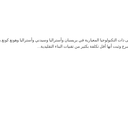
ة الأولى ذات التكنولوجيا المعيارية في بريسبان وأستراليا وسيدني وأستراليا وهونغ كونغ.
 وثبت أنها أقل تكلفة بكثير من تقنيات البناء التقليدية....