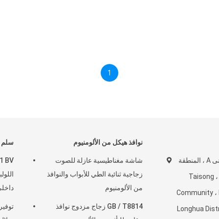
1
نوافذ هيكل من الألومنيوم
سلم ح
الطابق 4-5 ، المبنى A ، المنطقة
شاشة مغناطيسية عازلة للصوت
زجاجية ثنائية الطي للأبواب والنوافذ
اللول
Taisong ، Dala
من الألومنيوم
داخل
Community ، 
GB / T8814 زجاج مزدوج نوافذ
توفير
Longhua Dist