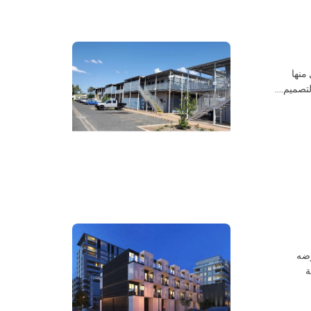
رف لكل جراب ، ولكل منها
صميم....
وضه
 طوابق مع 6 غرف بإجمالي 18 غرفة