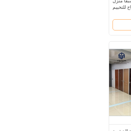
اً منزل
ح للتخييم