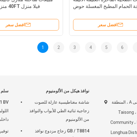
نة الحمام المطبخ المغسلة حوض
فيلا منزل 40FT منزل حاويات
غسل الرخام
افضل سعر
افضل سعر
1
2
3
4
5
6
نوافذ هيكل من الألومنيوم
سلم ح
الطابق 4-5 ، المبنى A ، المنطقة
شاشة مغناطيسية عازلة للصوت
زجاجية ثنائية الطي للأبواب والنوافذ
اللول
Taisong ، Dala
من الألومنيوم
داخل
Community ، 
GB / T8814 زجاج مزدوج نوافذ
توفير
Longhua Dist