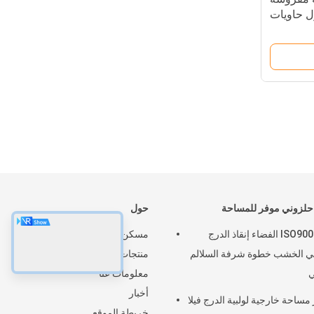
لزوني موفر للمساحة
حول
ISO9001 BV الفضاء إنقاذ الدرج
مسكن
بي الخشب خطوة شرفة السلالم
منتجات
ي
معلومات عنا
أخبار
 مساحة خارجية لولبية الدرج فيلا
خريطة الموقع