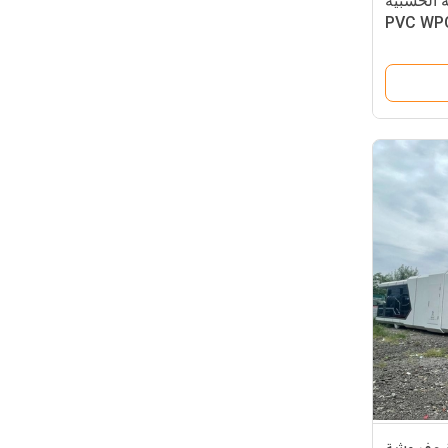
 الخشبية
بقة اللاصقة باب غرفة PVC WPC
ب الداخلي
ة مفروشة