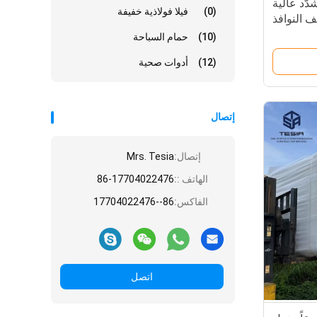
دّد عالية
(0)
فيلا فولاذية خفيفة
ف النوافذ
والأبواب
(10)
حمام السباحة
(12)
أدوات صحية
إتصال
إتصال:
Mrs. Tesia
الهاتف ::
86-17704022476
الفاكس:
86--17704022476
اتصل