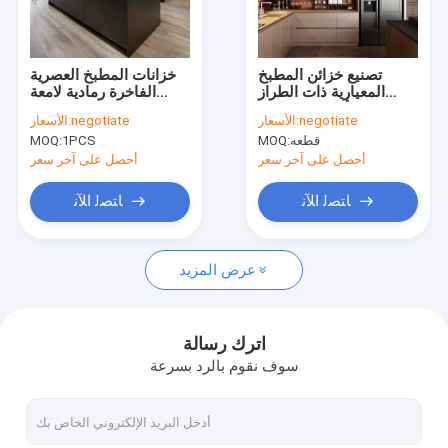
عرض الواقع الافتراضي
حول بنا
تصنيع خزائن المطبخ
خزانات المطبخ العصرية
المعيارية ذات الطراز
الفاخرة رمادية لامعة
اتصل بنا
الأوروبي الحديث
رخيصة السعر خزانات
negotiate
الأسعار:
negotiate
الأسعار:
خشبية خزانة المطبخ
قطعه
MOQ:
1PCS
MOQ:
أحصل على آخر سعر
أحصل على آخر سعر
سلم حلزوني موفر للمساحة
ﺎﺘﺼﻟ ﺍﻶﻧ
ﺎﺘﺼﻟ ﺍﻶﻧ
نوافذ هيكل من الألومنيوم
عرض المزيد
أبواب هيكل من الألومنيوم
خزانة ملابس مخصصة
اترك رسالة
سوف نقوم بالرد بسرعة
درابزين الدرج الداخلي
خزائن المطبخ المعيارية