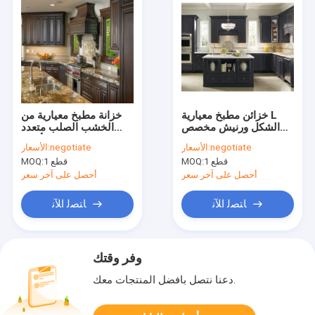
خزائن مطبخ معيارية L
خزانة مطبخ معيارية من
الشكل ورنيش مخصص
الخشب الصلب متعدد
OEM ODM خزانات علوية
الألوان
negotiate
الأسعار:
negotiate
الأسعار:
1 قطع
MOQ:
1 قطع
MOQ:
أحصل على آخر سعر
أحصل على آخر سعر
ﺎﺘﺼﻟ ﺍﻶﻧ
ﺎﺘﺼﻟ ﺍﻶﻧ
وفر وقتك
دعنا نتصل بأفضل المنتجات معك.