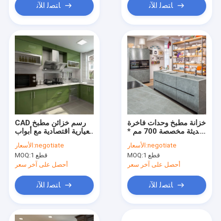
ﺎﺘﺼﻟ ﺍﻶﻧ
ﺎﺘﺼﻟ ﺍﻶﻧ
خزانة مطبخ وحدات فاخرة
CAD رسم خزائن مطبخ
حديثة مخصصة 700 مم *
معيارية اقتصادية مع أبواب
1300 مم
طلاء مطلية
negotiate
الأسعار:
negotiate
الأسعار:
1 قطع
MOQ:
1 قطع
MOQ:
أحصل على آخر سعر
أحصل على آخر سعر
ﺎﺘﺼﻟ ﺍﻶﻧ
ﺎﺘﺼﻟ ﺍﻶﻧ