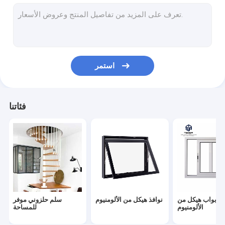
بيت الحاويات الجاهزة
ورشة الهياكل الفولاذية
أثاث حديث بسيط
استمر
خزائن الحمام المخصصة
أرضيات من الخشب الحبيبي
فئاتنا
مكتب تقسيم الجدار
باب جراج آلي
باب خشبي MDF
أثاث الفندق الراقي
أبواب هيكل من
نوافذ هيكل من الألومنيوم
سلم حلزوني موفر
الحائط الساتر الألومنيوم
الألومنيوم
للمساحة