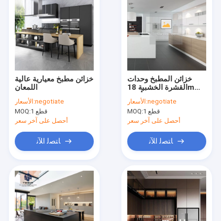
خزائن المطبخ وحدات
خزائن مطبخ معيارية عالية
القشرة الخشبية 18mm
اللمعان
الميلامين المجلس أعلى
negotiate
الأسعار:
negotiate
الأسعار:
دولاب الرخام
1 قطع
MOQ:
1 قطع
MOQ:
أحصل على آخر سعر
أحصل على آخر سعر
ﺎﺘﺼﻟ ﺍﻶﻧ
ﺎﺘﺼﻟ ﺍﻶﻧ
منزل
المنتجات
أشرطة فيديو