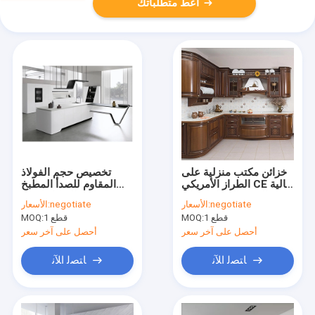
أعط متطلباتك
خزائن مكتب منزلية على
تخصيص حجم الفولاذ
الطراز الأمريكي CE خالية
المقاوم للصدأ المطبخ
من الفورمالديهايد خزانة
مجلس الوزراء غشاء PVC
negotiate
الأسعار:
negotiate
الأسعار:
مطبخ من الخشب الصلب
خزائن البيت الشاطئ
1 قطع
MOQ:
1 قطع
MOQ:
أحصل على آخر سعر
أحصل على آخر سعر
ﺎﺘﺼﻟ ﺍﻶﻧ
ﺎﺘﺼﻟ ﺍﻶﻧ