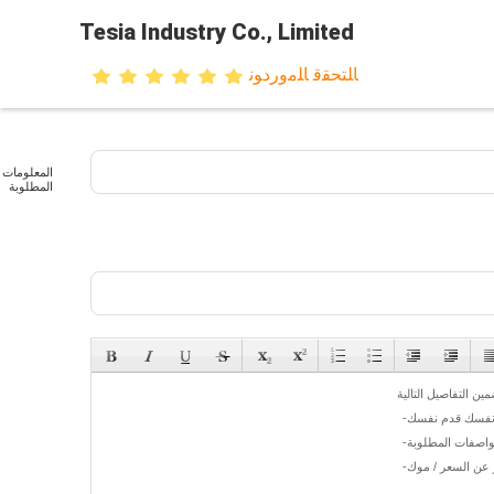
Tesia Industry Co., Limited
ﺎﻠﺘﺤﻘﻗ ﺎﻠﻣﻭﺭﺩﻮﻧ
المعلومات
المطلوبة