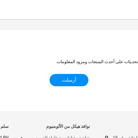
 تحديثات على أحدث المنتجات ومزود المعلومات.
نوافذ هيكل من الألومنيوم
سلم ح
مبنى 6، حديقة ميليفانغ، رقم 19،
شاشة مغناطيسية عازلة للصوت