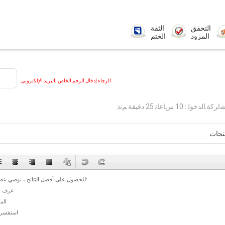
التحقق
الثقة
المزود
الختم
الرجاء إدخال الرقم الخاص بالبريد الإلكتروني.
ﺓ ﺎﻟﺪﺧﻮﻟ : 10 ﺱﺎﻋﺎﺗ 25 دقيقة ﻢﻧﺫ