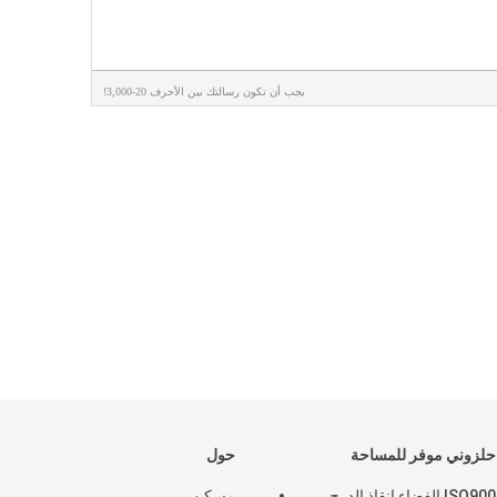
يجب أن تكون رسالتك بين الأحرف 20-3,000!
لزوني موفر للمساحة
حول
ISO9001 BV الفضاء إنقاذ الدرج
مسكن