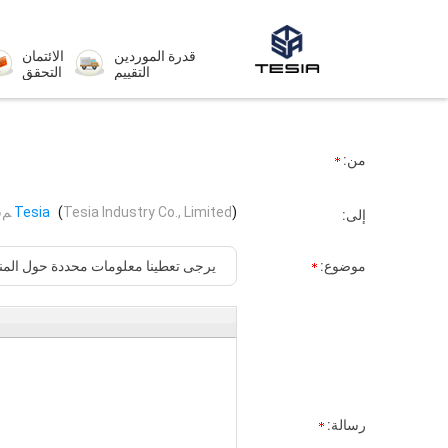
قدرة الموردين
الائتمان
التقييم
التحقق
من:
)
Tesia Industry Co., Limited
(
Tesia
ﻢﺷﺍﺮﻛ
إلى:
موضوع:
رسالة: