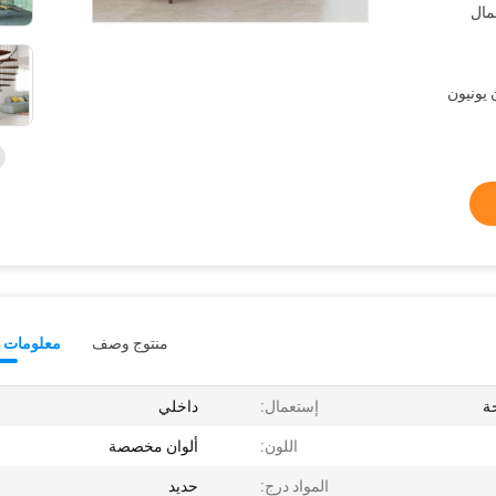
غليف القياسية EO وعمال
L /  ، ويسترن يونيون
منتوج وصف
معلومات ت
ة
إستعمال:
داخلي
اللون:
ألوان مخصصة
المواد درج:
حديد