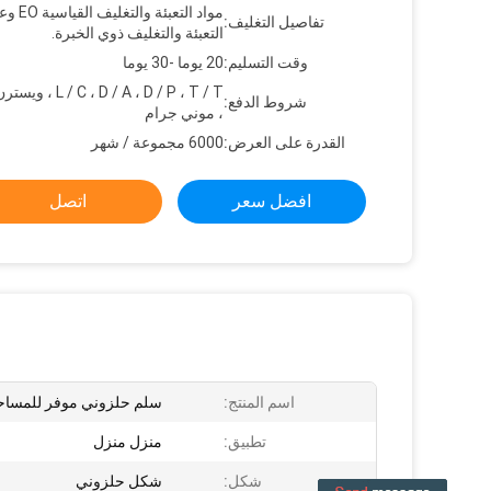
مواد التعبئة والت
تفاصيل التغليف:
التعبئة والتغليف ذوي الخبرة.
وقت التسليم:
20 يوما -30 يوما
C ، D / A ، D / P ، T / T
شروط الدفع:
، موني جرام
القدرة على العرض:
6000 مجموعة / شهر
افضل سعر
اتصل
اسم المنتج:
سلم حلزوني موفر للمساح
تطبيق:
منزل منزل
شكل:
شكل حلزوني