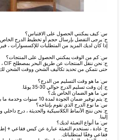
س: كيف يمكنني الحصول على الاقتباس؟
ج: يرجى التفضل بإرسال حجم أو تخطيط الدرج الخاص ب
إذا كان لديك المزيد من المتطلبات للإكسسوارات ، فيرجى
س: كم من الوقت يمكنني الحصول على المنتجات؟
ج: نحن ننقل المنتجات عن طريق البحر بمصطلح CIF ، هل تمانع في إخباري بأقرب ميناء بحري منك؟
حتى نتمكن من تحديد تكاليف الشحن ووقت الشحن لك.
س: ما هو وقت التسليم من الدرج؟
ج: إن وقت تسليم الدرج حوالي 30-35 يومًا.
س: ما هو الضمان الخاص بك؟
ج: يتم توفير ضمان الجودة لمدة 10 سنوات وخدمة ما بعد البيع لمدة 24 ساعة.
س: ما نوع الدرج الذي تقوم بإنتاجه؟
ج: نحن ننتج الأنماط الكلاسيكية والحديثة ، درج داخل
إلينا.
س: ما أنواع التعبئة لديك؟
ج: عادة ، نستخدم التعبئة عبارة عن كيس فقاعي + إ
فقاعي وفقًا لمتطلباتك.