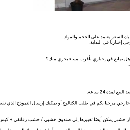
ك.السعر يعتمد على الحجم والمواد
 إخبارنا في البداية.
ي وخارجي.مرحبا بكم في طلب الكتالوج.أو يمكنك إرسال النموذج الذي تفض
طار خشبي.يمكن أيضًا تغييرها إلى صندوق خشبي / خشب رقائقي + كيس