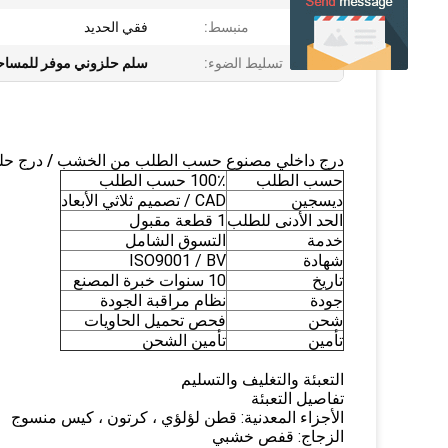
منبسط:
فقي الحديد
تسليط الضوء:
سلم حلزوني موفر للمساحة 
درج داخلي مصنوع حسب الطلب من الخشب / درج حلز
حسب الطلب
100٪ حسب الطلب
ديسجين
CAD / تصميم ثلاثي الأبعاد
الحد الأدنى للطلب
1 قطعة مقبول
خدمة
التسوق الشامل
شهادة
ISO9001 / BV
تاريخ
10 سنوات خبرة المصنع
جودة
نظام مراقبة الجودة
شحن
فحص تحميل الحاويات
تأمين
تأمين الشحن
التعبئة والتغليف والتسليم
تفاصيل التعبئة
الأجزاء المعدنية: قطن لؤلؤي ، كرتون ، كيس منسوج
الزجاج: قفص خشبي