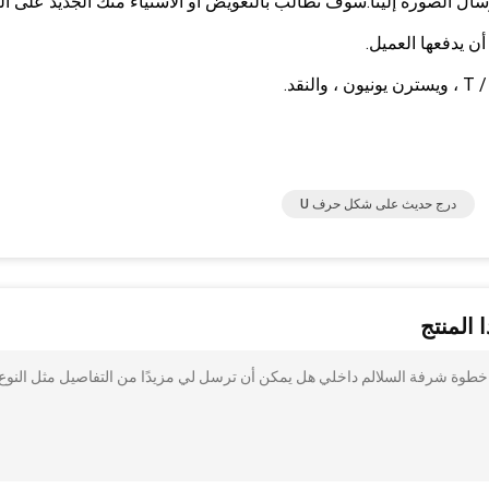
سال الصورة إلينا.سوف نطالب بالتعويض أو الاستياء منك الجديد على الف
ن يدفعها العميل.
درج حديث على شكل حرف U
 المنتج
لدرج اللولبي الخشب خطوة شرفة السلالم داخلي هل يمكن أن ترسل لي مزيدًا من التفاصيل مثل النوع