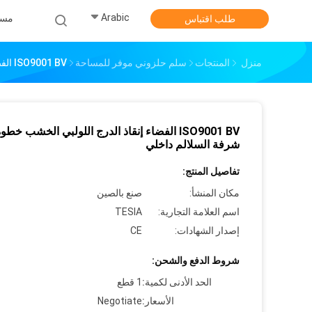
Arabic
مس
طلب اقتباس
منزل
المنتجات
سلم حلزوني موفر للمساحة
ISO9001 BV الفضاء إنقاذ الدرج اللولبي الخشب خطوة شرفة السلالم داخلي
ISO9001 BV الفضاء إنقاذ الدرج اللولبي الخشب خطو
شرفة السلالم داخلي
تفاصيل المنتج:
مكان المنشأ:
صنع بالصين
اسم العلامة التجارية:
TESIA
إصدار الشهادات:
CE
شروط الدفع والشحن:
الحد الأدنى لكمية:
1 قطع
الأسعار:
Negotiate