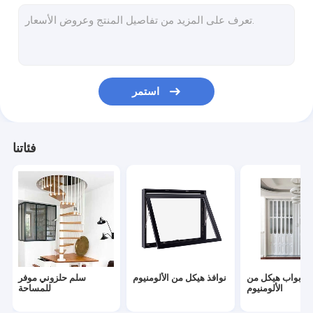
بيت الحاويات الجاهزة
ورشة الهياكل الفولاذية
أثاث حديث بسيط
استمر
خزائن الحمام المخصصة
أرضيات من الخشب الحبيبي
فئاتنا
مكتب تقسيم الجدار
باب جراج آلي
باب خشبي MDF
أثاث الفندق الراقي
أبواب هيكل من
نوافذ هيكل من الألومنيوم
سلم حلزوني موفر
الحائط الساتر الألومنيوم
الألومنيوم
للمساحة