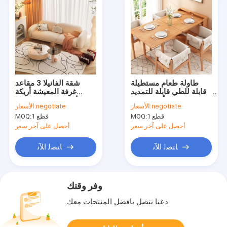
طاولة طعام مستطيلة
شقة الفانيلا 3 مقاعد
قابلة للطي قابلة للتمديد
غرفة المعيشة أريكة
مجموعة أثاث حديث
الأثاث الاقسام بسيطة
negotiate
الأسعار:
negotiate
الأسعار:
بسيط من Burlywood
الحديثة
1 قطع
MOQ:
1 قطع
MOQ:
أحصل على آخر سعر
أحصل على آخر سعر
ﺎﺘﺼﻟ ﺍﻶﻧ
ﺎﺘﺼﻟ ﺍﻶﻧ
وفر وقتك
دعنا نتصل بأفضل المنتجات معك.