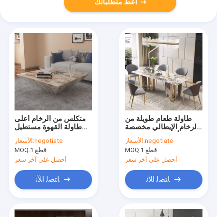
أعط متطلباتك
طاولة طعام طويلة من
متكلس من الرخام أعلى
الرخام الإيطالي مخصصة
طاولة القهوة مستطيل
مع أرجل معدنية ذهبية
البرازيل براون أثاث بسيط
negotiate
الأسعار:
negotiate
الأسعار:
حديث
1 قطع
MOQ:
1 قطع
MOQ:
أحصل على آخر سعر
أحصل على آخر سعر
ﺎﺘﺼﻟ ﺍﻶﻧ
ﺎﺘﺼﻟ ﺍﻶﻧ