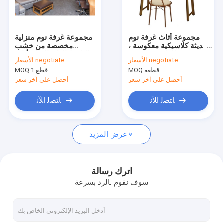
عرض الواقع الافتراضي
حول بنا
مجموعة أثاث غرفة نوم
مجموعة غرفة نوم منزلية
حديثة كلاسيكية معكوسة ،
مخصصة من خشب
اتصل بنا
طاولة تجميل من
البلوط الزان الساج أثاث
negotiate
الأسعار:
negotiate
الأسعار:
الميلامين
بسيط وحديث
قطعه
MOQ:
1 قطع
MOQ:
أحصل على آخر سعر
أحصل على آخر سعر
سلم حلزوني موفر للمساحة
ﺎﺘﺼﻟ ﺍﻶﻧ
ﺎﺘﺼﻟ ﺍﻶﻧ
نوافذ هيكل من الألومنيوم
عرض المزيد
أبواب هيكل من الألومنيوم
خزانة ملابس مخصصة
اترك رسالة
سوف نقوم بالرد بسرعة
درابزين الدرج الداخلي
خزائن المطبخ المعيارية