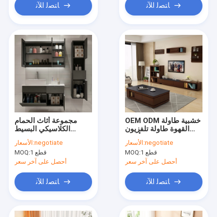
ﺎﺘﺼﻟ ﺍﻶﻧ
ﺎﺘﺼﻟ ﺍﻶﻧ
OEM ODM خشبية طاولة
مجموعة أثاث الحمام
القهوة طاولة تلفزيون
الكلاسيكي البسيط
وحدة التحكم مع أدراج
الحديث خزائن تخزين
negotiate
الأسعار:
negotiate
الأسعار:
التخزين
صالون التجميل
1 قطع
MOQ:
1 قطع
MOQ:
أحصل على آخر سعر
أحصل على آخر سعر
ﺎﺘﺼﻟ ﺍﻶﻧ
ﺎﺘﺼﻟ ﺍﻶﻧ