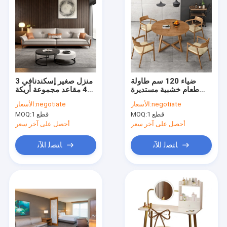
ضياء 120 سم طاولة
منزل صغير إسكندنافي 3
طعام خشبية مستديرة
4 مقاعد مجموعة أريكة
ومجموعة كرسي لفيلا
جلدية من جلد البقر
negotiate
الأسعار:
negotiate
الأسعار:
الفناء
1 قطع
MOQ:
1 قطع
MOQ:
أحصل على آخر سعر
أحصل على آخر سعر
ﺎﺘﺼﻟ ﺍﻶﻧ
ﺎﺘﺼﻟ ﺍﻶﻧ
منزل
المنتجات
أشرطة فيديو