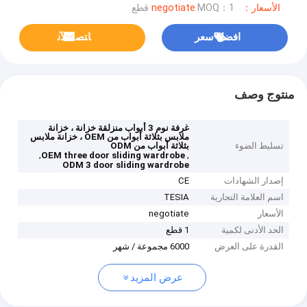
الأسعار：negotiate
MOQ：1 قطع
افضل سعر
ﺎﺘﺼﻟ ﺍﻶﻧ
منتوج وصف
غرفة نوم 3 أبواب منزلقة خزانة ، خزانة
ملابس بثلاثة أبواب من OEM ، خزانة ملابس
تسليط الضوء
بثلاثة أبواب من ODM
,
,
OEM three door sliding wardrobe
ODM 3 door sliding wardrobe
إصدار الشهادات
CE
اسم العلامة التجارية
TESIA
الأسعار
negotiate
الحد الأدنى لكمية
1 قطع
القدرة على العرض
6000 مجموعة / شهر
عرض المزيد