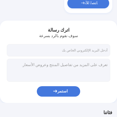
ﺎﺘﺼﻟ ﺍﻶﻧ
اترك رسالة
سوف نقوم بالرد بسرعة
استمر
فئاتنا