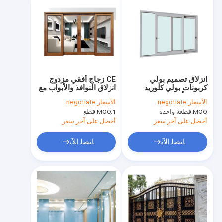
انزلاق تصميم بولي
CE زجاج أفقي مزدوج
كربونات بولي كلوريد
انزلاق النوافذ والأبواب مع
الفينيل أبواب النوافذ
شواية
الأسعار:
negotiate
الأسعار:
negotiate
أفقي عمودي
MOQ:
قطعة واحدة
1 قطع
MOQ:
أحصل على آخر سعر
أحصل على آخر سعر
ﺎﺘﺼﻟ ﺍﻶﻧ
ﺎﺘﺼﻟ ﺍﻶﻧ
مسكن
منتجات
أشرطة فيديو