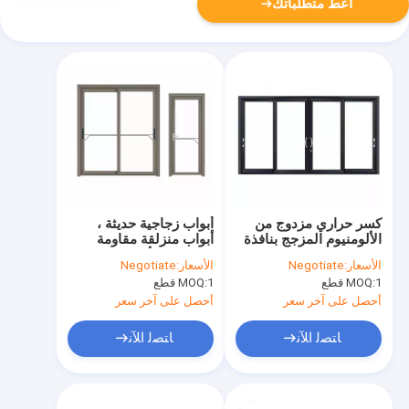
أعط متطلباتك
كسر حراري مزدوج من
أبواب زجاجية حديثة ،
الألومنيوم المزجج بنافذة
أبواب منزلقة مقاومة
منزلقة باب مقسّى
للماء من الألومنيوم
الأسعار:
Negotiate
الأسعار:
Negotiate
منخفض E
1 قطع
MOQ:
1 قطع
MOQ:
أحصل على آخر سعر
أحصل على آخر سعر
ﺎﺘﺼﻟ ﺍﻶﻧ
ﺎﺘﺼﻟ ﺍﻶﻧ