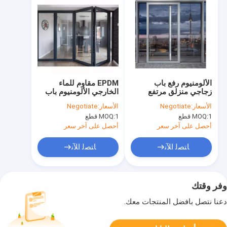
الألومنيوم رفع باب
EPDM مقاوم للماء
زجاجي منزلق مرتفع
الخارجي الألومنيوم باب
الارتفاع مع معيار CE
قابل للطي زجاج Bifold
الأسعار:
Negotiate
الأسعار:
Negotiate
فناء انزلاق
1 قطع
MOQ:
1 قطع
MOQ:
أحصل على آخر سعر
أحصل على آخر سعر
ﺎﺘﺼﻟ ﺍﻶﻧ
ﺎﺘﺼﻟ ﺍﻶﻧ
وفر وقتك
دعنا نتصل بأفضل المنتجات معك.