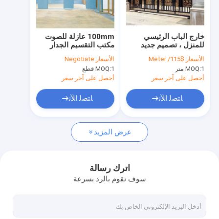
عرض الواقع الافتراضي
معلومات عنا
خارج الباب الرئيسي
100mm عازلة للصوت
للمنزل ، تصميم جديد
مكتب التقسيم الجدار
جولة في المعمل
لبوابة الحديد المطاوع
المنقولة قاعة الولائم
الأسعار:
$115/ Meter
الأسعار:
Negotiate
المجلفن
انزلاق التقسيم
1 متر
MOQ:
1 قطع
MOQ:
مراقبة الجودة
أحصل على آخر سعر
أحصل على آخر سعر
اتصل بنا
ﺎﺘﺼﻟ ﺍﻶﻧ
ﺎﺘﺼﻟ ﺍﻶﻧ
أخبار
عرض المزيد
حالات
اطلب اقتباس
اترك رسالة
سوف نقوم بالرد بسرعة
سلم حلزوني موفر للمساحة