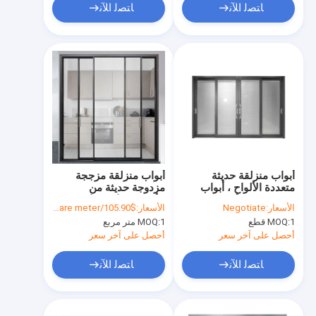
ﺎﺘﺼﻟ ﺍﻶﻧ
ﺎﺘﺼﻟ ﺍﻶﻧ
أبواب منزلقة حديثة
أبواب منزلقة مزججة
متعددة الألواح ، أبواب
مزدوجة حديثة من
زجاجية من الألمنيوم
الألومنيوم تُفتح وتُدفع
الأسعار:
Negotiate
الأسعار:
$105.90/square meter
المقسى
1 قطع
MOQ:
1 متر مربع
MOQ:
أحصل على آخر سعر
أحصل على آخر سعر
ﺎﺘﺼﻟ ﺍﻶﻧ
ﺎﺘﺼﻟ ﺍﻶﻧ