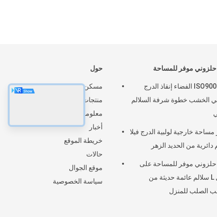
لزوني موفر للمساحة
حول
ISO9001 BV الفضاء إنقاذ الدرج
مسكن
بي الخشب خطوة شرفة السلالم
منتجات
ي
معلومات عنا
أخبار
 مساحة خارجية لولبية الدرج فيلا
خريطة الموقع
 دائرية من الحديد الزهر
حالات
لزوني موفر للمساحة على
موقع الجوال
شكل L سلالم عائمة حديثة من
سياسة الخصوصية
ب الصلب للمنزل