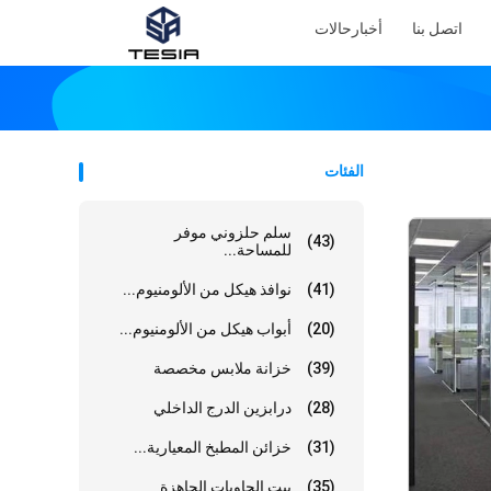
اتصل بنا
أخبار
حالات
الفئات
سلم حلزوني موفر
(43)
للمساحة...
(41)
نوافذ هيكل من الألومنيوم...
(20)
أبواب هيكل من الألومنيوم...
(39)
خزانة ملابس مخصصة
(28)
درابزين الدرج الداخلي
(31)
خزائن المطبخ المعيارية...
(35)
بيت الحاويات الجاهزة