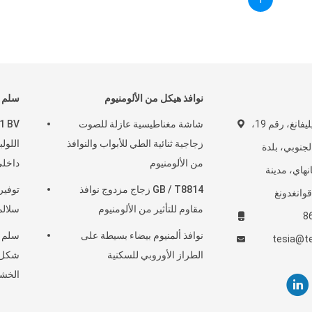
نوافذ هيكل من الألومنيوم
سلم ح
مبنى 6، حديقة ميليفانغ، رقم 19،
شاشة مغناطيسية عازلة للصوت
زجاجية ثنائية الطي للأبواب والنوافذ
اللول
جنوبي، بلدة
من الألومنيوم
داخل
هاي، مدينة
GB / T8814 زجاج مزدوج نوافذ
توفير
وانغدونغ
مقاوم للتأثير من الألومنيوم
سلالم
8
نوافذ ألمنيوم بيضاء بسيطة على
سلم ح
tesia@te
الطراز الأوروبي للسكنية
الخش