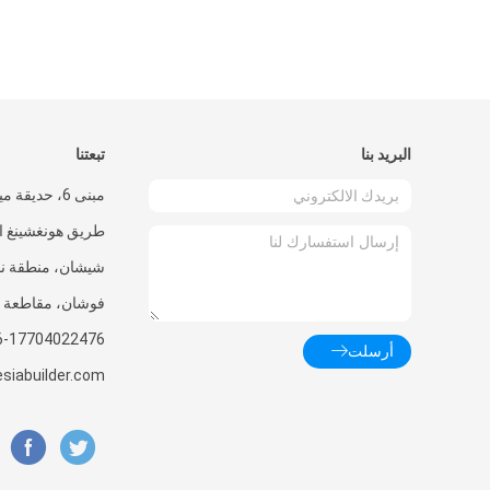
البريد بنا
تبعتنا
طريق هونغشينغ ال
شيشان، منطقة نان
فوشان، مقاطعة ق
6-17704022476
أرسلت
siabuilder.com