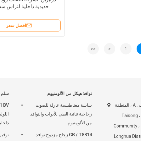
حديدية داخلية لتراس س
افضل سعر
<<
<
1
نوافذ هيكل من الألومنيوم
سلم ح
الطابق 4-5 ، المبنى A ، المنطقة
شاشة مغناطيسية عازلة للصوت
زجاجية ثنائية الطي للأبواب والنوافذ
اللول
Taisong ، Dala
من الألومنيوم
داخل
Community ، 
GB / T8814 زجاج مزدوج نوافذ
توفير
Longhua Dist