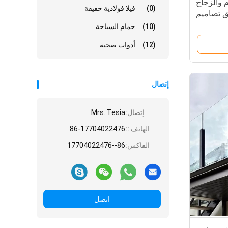
م والزجاج
(0)
فيلا فولاذية خفيفة
ق تصاميم
ج درابزين
(10)
حمام السباحة
(12)
أدوات صحية
إتصال
إتصال:
Mrs. Tesia
الهاتف ::
86-17704022476
الفاكس:
86--17704022476
اتصل