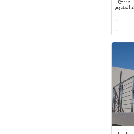
 مصفح ،
ذ المقاوم
للصدأ