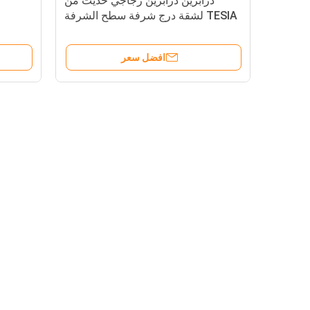
درابزين درابزين زجاجي حديث من
TESIA لشقة درج شرفة سطح الشرفة
افضل سعر