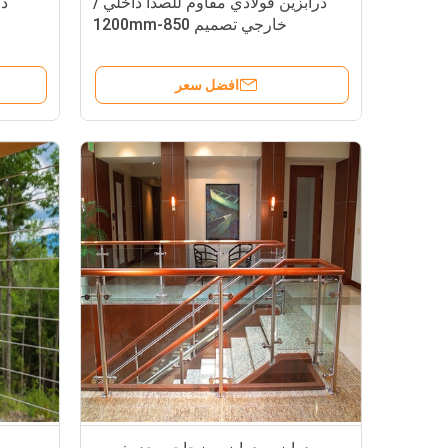
درابزين فولاذي مقاوم للصدأ داخلي /
در
خارجي تصميم 850-1200mm
افضل سعر