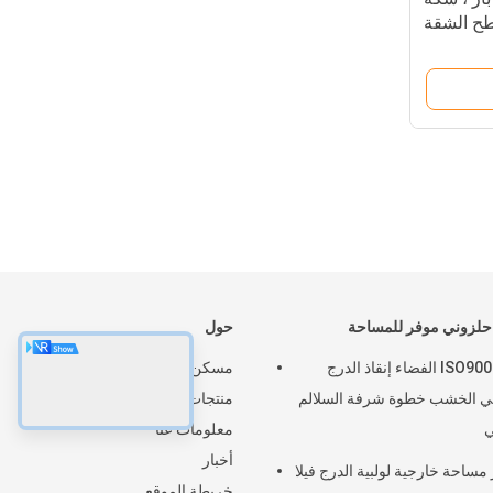
طح الشقة
لزوني موفر للمساحة
حول
ISO9001 BV الفضاء إنقاذ الدرج
مسكن
بي الخشب خطوة شرفة السلالم
منتجات
ي
معلومات عنا
أخبار
 مساحة خارجية لولبية الدرج فيلا
خريطة الموقع