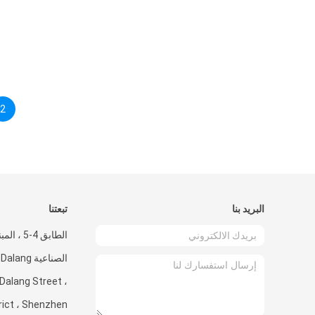
2
البريد بنا
تبعتنا
الصناعية ng
Dalang Street ،
rict ، Shenzhen