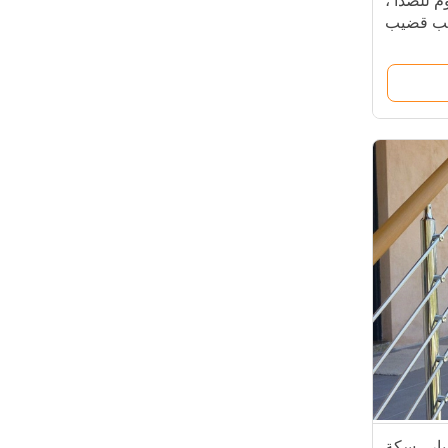
م للصدأ ،
ضيب قضيب
للشرفة
ار ، سكة