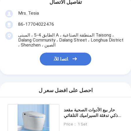
تفاصيل الاتصال
Mrs. Tesia
86-17704022476
الطابق 4-5 ، المبنى A ، المنطقة الصناعية Taisong ،
Dalang Community ، Dalang Street ، Longhua District
، Shenzhen ، الصين
ﺎﺘﺼﻟ ﺍﻶﻧ
احصل على افضل سعر ل
حار بيع الأدوات الصحية مقعد
ذكي تدفئة السيراميك التلقائي
الذكية المرحاض
Price： 1 Set