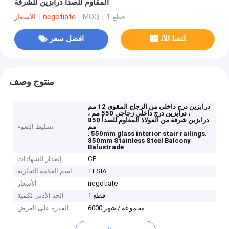
المقاوم للصدأ درابزين للشرفة
MOQ：1 قطع
الأسعار：negotiate
ﺎﺘﺼﻟ ﺍﻶﻧ
افضل سعر
منتوج وصف
درابزين درج داخلي من الزجاج المقوى 12 مم
، درابزين درج داخلي زجاجي 550 مم ،
درابزين شرفة من الفولاذ المقاوم للصدأ 850
مم
تسليط الضوء
,
,
550mm glass interior stair railings
850mm Stainless Steel Balcony
Balustrade
CE
إصدار الشهادات
TESIA
اسم العلامة التجارية
negotiate
الأسعار
1 قطع
الحد الأدنى لكمية
6000 مجموعة / شهر
القدرة على العرض