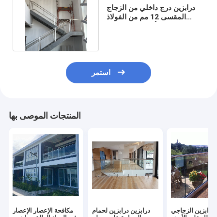
درابزين درج داخلي من الزجاج
المقسى 12 مم من الفولاذ
المقاوم للصدأ درابزين للشرفة
استمر
المنتجات الموصى بها
لدرابزين الزجاجي
درابزين درابزين لحمام
مكافحة الإعصار الإعصار