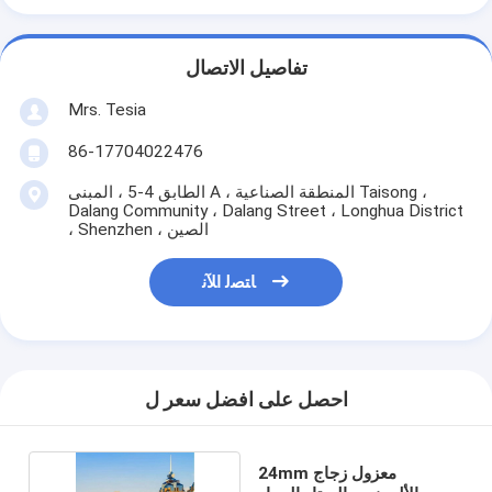
تفاصيل الاتصال
Mrs. Tesia
86-17704022476
الطابق 4-5 ، المبنى A ، المنطقة الصناعية Taisong ،
Dalang Community ، Dalang Street ، Longhua District
، Shenzhen ، الصين
ﺎﺘﺼﻟ ﺍﻶﻧ
احصل على افضل سعر ل
24mm معزول زجاج