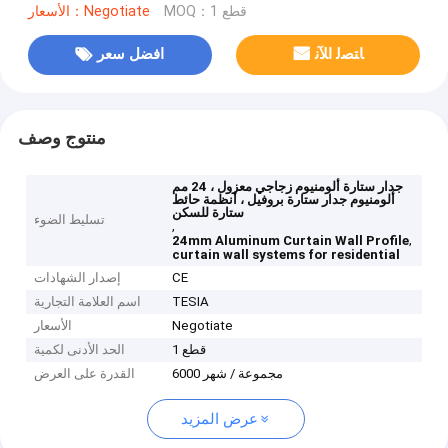
MOQ：1 قطع
الأسعار：Negotiate
ﺎﺘﺼﻟ ﺍﻶﻧ
افضل سعر
منتوج وصف
جدار ستارة ألومنيوم زجاجي معزول ، 24 مم
ألومنيوم جدار ستارة بروفيل ، أنظمة حائط
ستارة للسكن
تسليط الضوء
,
,
24mm Aluminum Curtain Wall Profile
curtain wall systems for residential
CE
إصدار الشهادات
TESIA
اسم العلامة التجارية
Negotiate
الأسعار
1 قطع
الحد الأدنى لكمية
6000 مجموعة / شهر
القدرة على العرض
عرض المزيد