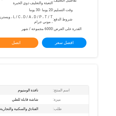
تفاصيل التغليف:
التعبئة والتغليف ذوي الخبرة
وقت التسليم:
20 يوما -30 يوما
C ، D / A ، D / P ، T / T
شروط الدفع:
، موني جرام
القدرة على العرض:
6000 مجموعة / شهر
افضل سعر
اتصل
اسم المنتج:
نافذة الومنيوم
ميزة:
شاشة قابلة للطي
طلب:
الفنادق والسكنية والتجارية 