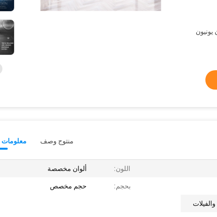
L /  ، ويسترن يونيون
منتوج وصف
معلومات ت
اللون:
ألوان مخصصة
بحجم:
حجم مخصص
والفيلات