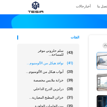
تصل بنا
أخبار
حالات
الفئات
سلم حلزوني موفر
(43)
للمساحة...
(41)
نوافذ هيكل من الألومنيوم...
(20)
أبواب هيكل من الألومنيوم...
(39)
خزانة ملابس مخصصة
(28)
درابزين الدرج الداخلي
(31)
خزائن المطبخ المعيارية...
(35)
بيت الحاويات الجاهزة