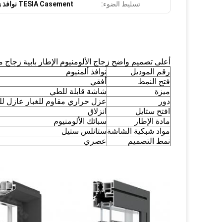
تسليط الضوء:
TESIA Casement نوافذ زجاجية مزدوجة
أعلى تصميم واضح زجاج الألومنيوم الإطار بابية زجاج مز
رقم الموديل
نوافذ ألمنيوم
فتح النمط
أفقي
ميزة
شاشة قابلة للطي
دور
عزل حراري مقاوم للغبار عازل لل
افتح ستايل
انزلاق
مادة الإطار
سبائك الألومنيوم
مواد شبكية الشاشة
ستانلس ستيل
نمط التصميم
عصري