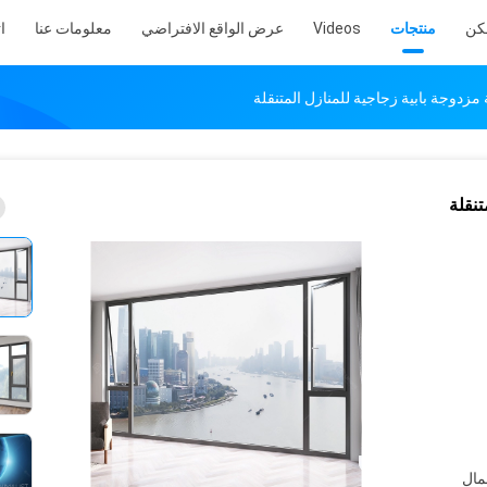
كن
منتجات
Videos
عرض الواقع الافتراضي
معلومات عنا
ا
مزدوجة بابية زجاجية للمنازل المتنقلة
تنقلة
غليف القياسية EO وعمال