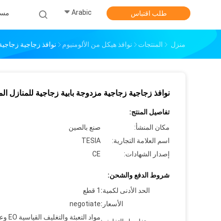
Arabic
مس
طلب اقتباس
منزل
المنتجات
نوافذ هيكل من الألومنيوم
نوافذ زجاجية زجاجية 
نوافذ زجاجية زجاجية مزدوجة بابية زجاجية للمنازل الم
تفاصيل المنتج:
مكان المنشأ:
صنع بالصين
اسم العلامة التجارية:
TESIA
إصدار الشهادات:
CE
شروط الدفع والشحن:
الحد الأدنى لكمية:
1 قطع
الأسعار:
negotiate
مواد التعبئة والت