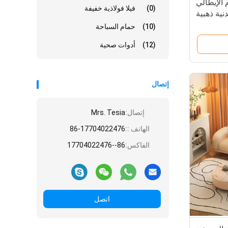
الإيطالي
(0)
فيلا فولاذية خفيفة
ية ذهبية
(10)
حمام السباحة
(12)
أدوات صحية
إتصال
إتصال:
Mrs. Tesia
الهاتف ::
86-17704022476
الفاكس:
86--17704022476
اتصل