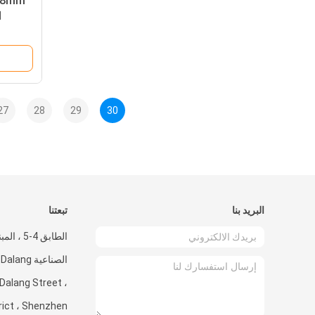
ا
27
28
29
30
البريد بنا
تبعتنا
الصناعية ng
Dalang Street ،
rict ، Shenzhen