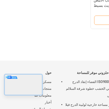
ب الأبيض
ديث بسيط
لزوني موفر للمساحة
حول
ISO9001 BV الفضاء إنقاذ الدرج
مسكن
بي الخشب خطوة شرفة السلالم
منتجات
ي
معلومات عنا
أخبار
 مساحة خارجية لولبية الدرج فيلا