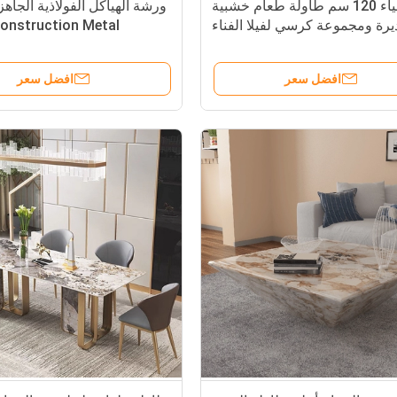
ضياء 120 سم طاولة طعام خشبية
رة ومجموعة كرسي لفيلا الفناء
onstruction Metal
افضل سعر
افضل سعر