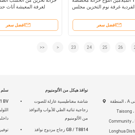
18mm الميلامين اللوح خزانة مخصصة
خزانة تخزين من الخشب الصل
لفردية غرفة نوم التخزين مجلس
لغرفة المعيشة أثاث ح
الوزراء
افضل سعر
افضل سعر
<<
<
23
24
25
26
نوافذ هيكل من الألومنيوم
سلم ح
الطابق 4-5 ، المبنى A ، المنطقة
شاشة مغناطيسية عازلة للصوت
زجاجية ثنائية الطي للأبواب والنوافذ
اللول
Taisong ، Dala
من الألومنيوم
داخل
Community ، 
GB / T8814 زجاج مزدوج نوافذ
توفير
Longhua Dist